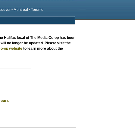
couver
•
Montreal
•
Toronto
the
Halifax local
of The Media Co-op has been
will no longer be updated. Please visit the
o-op website
to learn more about the
s
-eurs