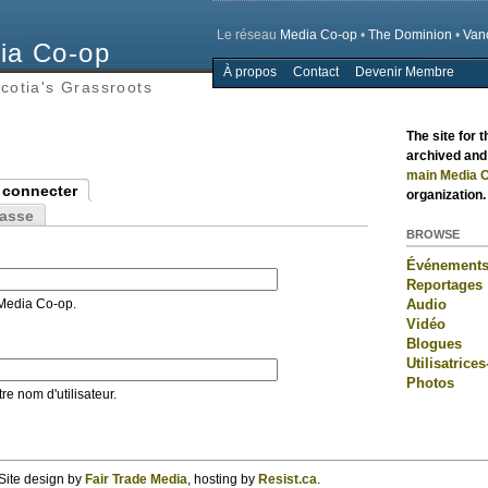
Le réseau
Media Co-op
•
The Dominion
•
Van
ia Co-op
À propos
Contact
Devenir Membre
Main menu
cotia's Grassroots
The site for 
archived and 
main Media C
 connecter
organization.
asse
BROWSE
Événement
Reportages
Audio
 Media Co-op.
Vidéo
Blogues
Utilisatrices
Photos
e nom d'utilisateur.
Site design by
Fair Trade Media
, hosting by
Resist.ca
.