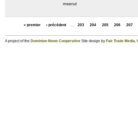
meerut
« premier
‹ précédent
…
203
204
205
206
207
A project of the
Dominion News Cooperative
Site design by
Fair Trade Media
,